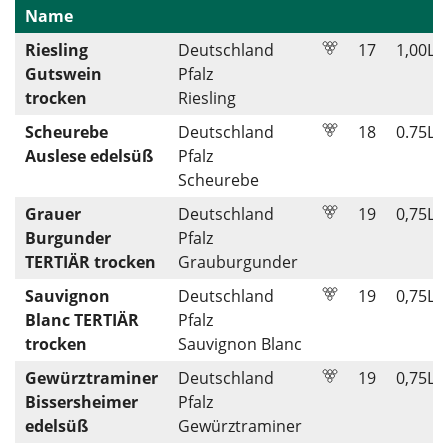
Name
Riesling
Deutschland
17
1,00
L
Gutswein
Pfalz
trocken
Riesling
Scheurebe
Deutschland
18
0.75
L
Auslese edelsüß
Pfalz
Scheurebe
Grauer
Deutschland
19
0,75
L
Burgunder
Pfalz
TERTIÄR trocken
Grauburgunder
Sauvignon
Deutschland
19
0,75
L
Blanc TERTIÄR
Pfalz
trocken
Sauvignon Blanc
Gewürztraminer
Deutschland
19
0,75
L
Bissersheimer
Pfalz
edelsüß
Gewürztraminer