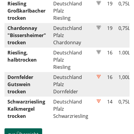
Riesling
Deutschland
19
0,75
L
Großkarlbacher
Pfalz
trocken
Riesling
Chardonnay
Deutschland
19
0,75
L
"Bissersheimer"
Pfalz
trocken
Chardonnay
Riesling,
Deutschland
16
1.00
L
halbtrocken
Pfalz
Riesling
Dornfelder
Deutschland
16
1,00
L
Gutswein
Pfalz
trocken
Dornfelder
Schwarzriesling
Deutschland
14
0,75
L
Kalkmergel
Pfalz
trocken
Schwarzriesling