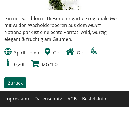
Gin mit Sanddorn - Dieser einzigartige regionale
Gin
mit wilden Wacholderbeeren aus dem
Müritz
-
Nationalpark ist eine echte Rarität. Wild, würzig,
elegant & fruchtig am Gaumen.
Spirituosen
Gin
Gin
0,20L
MG/102
Zurück
Impressum
Datenschutz
AGB
Bestell-Info